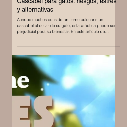
21 abr 2025
Cascabel para gatos: riesgos, estrés
y alternativas
Aunque muchos consideran tierno colocarle un
cascabel al collar de su gato, esta práctica puede ser
perjudicial para su bienestar. En este artículo de
Annyakunz.mx te explicamos cómo el cascabel afecta
su audición, genera estrés, frustra sus instintos y
representa riesgos físicos. Descubre por qué no es
recomendable y qué alternativas seguras puedes usar
para cuidar mejor a tu Maine Coon.