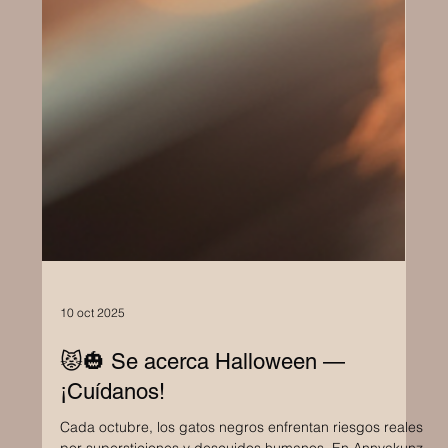
10 oct 2025
😾🎃 Se acerca Halloween —
¡Cuídanos!