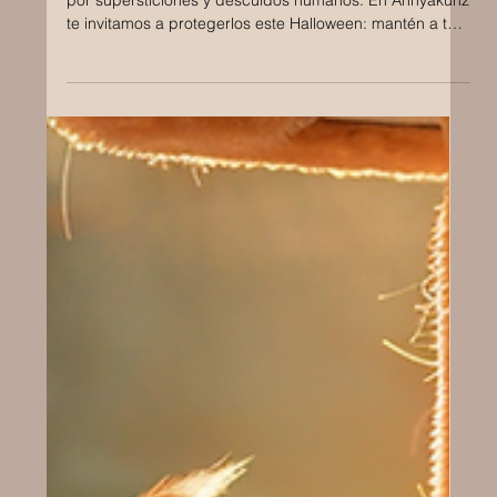
Cada octubre, los gatos negros enfrentan riesgos reales
por supersticiones y descuidos humanos. En Annyakunz
te invitamos a protegerlos este Halloween: mantén a tu
gato dentro de casa, evita disfraces y educa a otros
sobre su valor y nobleza. La verdadera magia está en
cuidarlos con amor, respeto y conciencia. 🖤