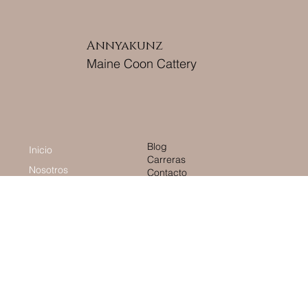
Annyakunz
Maine Coon Cattery
Blog
Inicio
Carreras
Nosotros
Contacto
Nuestros Valores
Nuestras Reinas
Nuestros Reyes
Eventos