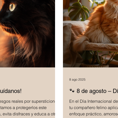
8 ago 2025
uídanos!
🐾 8 de agosto – Dí
esgos reales por supersticiones
En el Día Internacional 
tamos a protegerlos este
tu compañero felino aplic
 evita disfraces y educa a otros
enfoque práctico, amoros